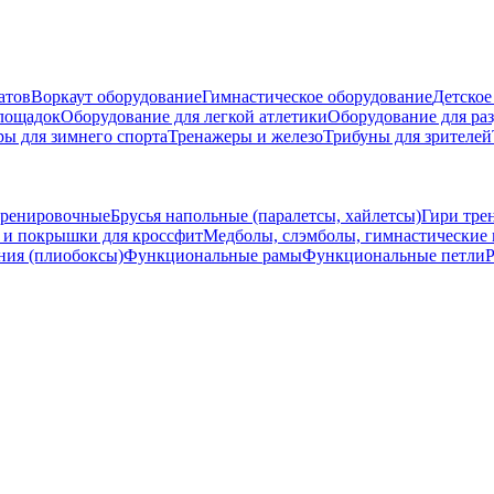
атов
Воркаут оборудование
Гимнастическое оборудование
Детское
площадок
Оборудование для легкой атлетики
Оборудование для ра
ры для зимнего спорта
Тренажеры и железо
Трибуны для зрителей
тренировочные
Брусья напольные (паралетсы, хайлетсы)
Гири тре
 и покрышки для кроссфит
Медболы, слэмболы, гимнастические
ния (плиобоксы)
Функциональные рамы
Функциональные петли
Р