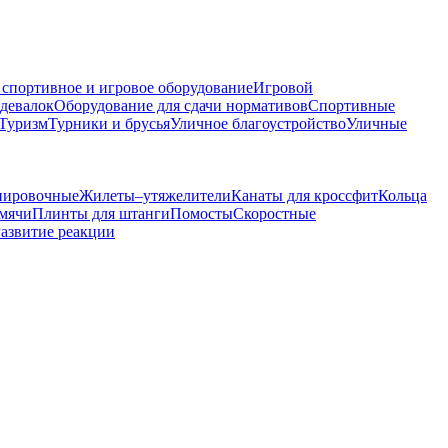
 спортивное и игровое оборудование
Игровой
здевалок
Оборудование для сдачи нормативов
Спортивные
Туризм
Турники и брусья
Уличное благоустройство
Уличные
нировочные
Жилеты–утяжелители
Канаты для кроссфит
Кольца
 мячи
Плинты для штанги
Помосты
Скоростные
азвитие реакции