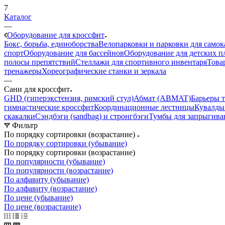
7
Каталог
—
Оборудование для кроссфит
Бокс, борьба, единоборства
Велопарковки и парковки для самок
спорт
Оборудование для бассейнов
Оборудование для детских 
полосы препятствий
Стеллажи для спортивного инвентаря
Това
тренажеры
Хореографические станки и зеркала
—
Сани для кроссфит
GHD (гиперэкстензия, римский стул)
Абмат (ABMAT)
Барьеры 
гимнастические кроссфит
Координационные лестницы
Кувалды
скакалки
Сэндбэги (sandbag) и стронгбэги
Тумбы для запрыгива
Фильтр
По порядку сортировки (возрастание)
По порядку сортировки (убывание)
По порядку сортировки (возрастание)
По популярности (убывание)
По популярности (возрастание)
По алфавиту (убывание)
По алфавиту (возрастание)
По цене (убывание)
По цене (возрастание)