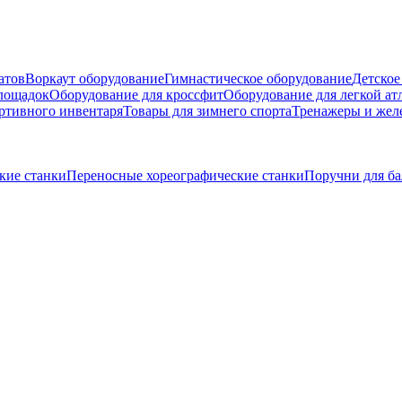
атов
Воркаут оборудование
Гимнастическое оборудование
Детское
площадок
Оборудование для кроссфит
Оборудование для легкой ат
ртивного инвентаря
Товары для зимнего спорта
Тренажеры и жел
кие станки
Переносные хореографические станки
Поручни для ба