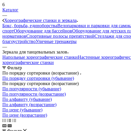
6
Каталог
—
Хореографические станки и зеркала
Бокс, борьба, единоборства
Велопарковки и парковки для самок
спорт
Оборудование для бассейнов
Оборудование для детских 
нормативов
Спортивные полосы препятствий
Стеллажи для спо
благоустройство
Уличные тренажеры
—
Зеркала для танцевальных залов
Напольные хореографические станки
Настенные хореографичес
хореографические станки
Фильтр
По порядку сортировки (возрастание)
По порядку сортировки (убывание)
По порядку сортировки (возрастание)
По популярности (убывание)
По популярности (возрастание)
По алфавиту (убывание)
По алфавиту (возрастание)
По цене (убывание)
По цене (возрастание)
Фильтр