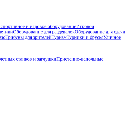
 спортивное и игровое оборудование
Игровой
летики
Оборудование для раздевалок
Оборудование для сдачи
езо
Трибуны для зрителей
Туризм
Турники и брусья
Уличное
летных станков и заглушки
Пристенно-напольные