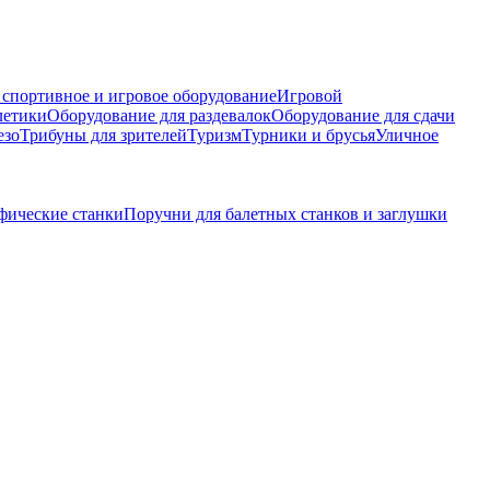
 спортивное и игровое оборудование
Игровой
летики
Оборудование для раздевалок
Оборудование для сдачи
езо
Трибуны для зрителей
Туризм
Турники и брусья
Уличное
фические станки
Поручни для балетных станков и заглушки