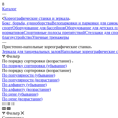
8
Каталог
—
Хореографические станки и зеркала
Бокс, борьба, единоборства
Велопарковки и парковки для самок
спорт
Оборудование для бассейнов
Оборудование для детских 
нормативов
Спортивные полосы препятствий
Стеллажи для спо
благоустройство
Уличные тренажеры
—
Пристенно-напольные хореографические станки
Зеркала для танцевальных залов
Напольные хореографические 
Фильтр
По порядку сортировки (возрастание)
По порядку сортировки (убывание)
По порядку сортировки (возрастание)
По популярности (убывание)
По популярности (возрастание)
По алфавиту (убывание)
По алфавиту (возрастание)
По цене (убывание)
По цене (возрастание)
Фильтр
Сортировка