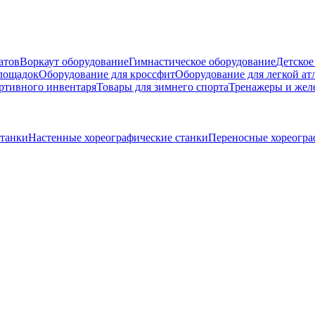
атов
Воркаут оборудование
Гимнастическое оборудование
Детское
площадок
Оборудование для кроссфит
Оборудование для легкой ат
ртивного инвентаря
Товары для зимнего спорта
Тренажеры и жел
станки
Настенные хореографические станки
Переносные хореогра