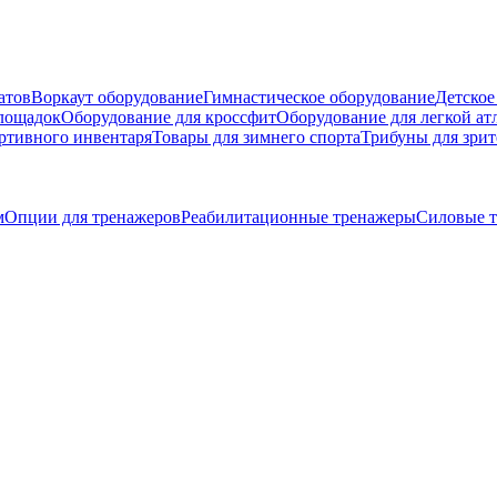
атов
Воркаут оборудование
Гимнастическое оборудование
Детское
площадок
Оборудование для кроссфит
Оборудование для легкой ат
ртивного инвентаря
Товары для зимнего спорта
Трибуны для зрит
м
Опции для тренажеров
Реабилитационные тренажеры
Силовые 