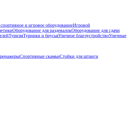
 спортивное и игровое оборудование
Игровой
летики
Оборудование для раздевалок
Оборудование для сдачи
елей
Туризм
Турники и брусья
Уличное благоустройство
Уличные
тренажеры
Спортивные скамьи
Стойки для штанги