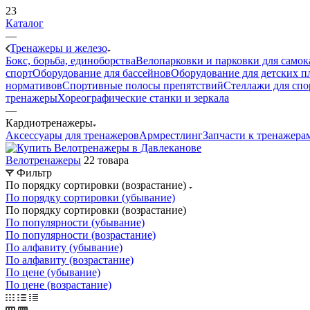
23
Каталог
—
Тренажеры и железо
Бокс, борьба, единоборства
Велопарковки и парковки для самок
спорт
Оборудование для бассейнов
Оборудование для детских 
нормативов
Спортивные полосы препятствий
Стеллажи для спо
тренажеры
Хореографические станки и зеркала
—
Кардиотренажеры
Аксессуары для тренажеров
Армрестлинг
Запчасти к тренажера
Велотренажеры
22 товара
Фильтр
По порядку сортировки (возрастание)
По порядку сортировки (убывание)
По порядку сортировки (возрастание)
По популярности (убывание)
По популярности (возрастание)
По алфавиту (убывание)
По алфавиту (возрастание)
По цене (убывание)
По цене (возрастание)