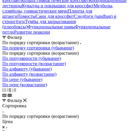
кроссфит
Кольца гимнастические кроссфит
Координационные
лестницы
Кувалды и покрышки для кроссфит
Медболы,
слэмболы, гимнастические мячи
Плинты для
штанги
Помосты
Сани для кроссфит
Сэндбэги (sandbag) и
стронгбэги
Тумбы для запрыгивания
(плиобоксы)
Функциональные рамы
Функциональные
петли
Развитие реакции
Фильтр
По порядку сортировки (возрастание)
По порядку сортировки (убывание)
По порядку сортировки (возрастание)
По популярности (убывание)
По популярности (возрастание)
По алфавиту (убывание)
По алфавиту (возрастание)
По цене (убывание)
По цене (возрастание)
Фильтр
Сортировка
По порядку сортировки (возрастание)
Цена