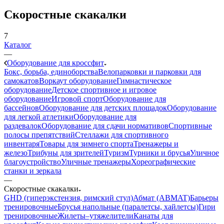
Скоростные скакалки
7
Каталог
—
Оборудование для кроссфит
Бокс, борьба, единоборства
Велопарковки и парковки для
самокатов
Воркаут оборудование
Гимнастическое
оборудование
Детское спортивное и игровое
оборудование
Игровой спорт
Оборудование для
бассейнов
Оборудование для детских площадок
Оборудование
для легкой атлетики
Оборудование для
раздевалок
Оборудование для сдачи нормативов
Спортивные
полосы препятствий
Стеллажи для спортивного
инвентаря
Товары для зимнего спорта
Тренажеры и
железо
Трибуны для зрителей
Туризм
Турники и брусья
Уличное
благоустройство
Уличные тренажеры
Хореографические
станки и зеркала
—
Скоростные скакалки
GHD (гиперэкстензия, римский стул)
Абмат (ABMAT)
Барьеры
тренировочные
Брусья напольные (паралетсы, хайлетсы)
Гири
тренировочные
Жилеты–утяжелители
Канаты для