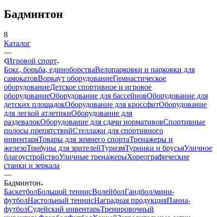
Бадминтон
8
Каталог
—
Игровой спорт
Бокс, борьба, единоборства
Велопарковки и парковки для
самокатов
Воркаут оборудование
Гимнастическое
оборудование
Детское спортивное и игровое
оборудование
Оборудование для бассейнов
Оборудование для
детских площадок
Оборудование для кроссфит
Оборудование
для легкой атлетики
Оборудование для
раздевалок
Оборудование для сдачи нормативов
Спортивные
полосы препятствий
Стеллажи для спортивного
инвентаря
Товары для зимнего спорта
Тренажеры и
железо
Трибуны для зрителей
Туризм
Турники и брусья
Уличное
благоустройство
Уличные тренажеры
Хореографические
станки и зеркала
—
Бадминтон
Баскетбол
Большой теннис
Волейбол
Гандбол/мини-
футбол
Настольный теннис
Наградная продукция
Панна-
футбол
Судейский инвентарь
Тренировочный