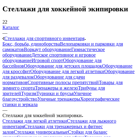
Стеллажи для хоккейной экипировки
22
Каталог
—
Стеллажи для спортивного инвентаря
Бокс, борьба, единоборства
Велопарковки и парковки для
самокатов
Воркаут оборудование
Гимнастическое
оборудование
Детское спортивное и игровое
оборудование
Игровой спорт
Оборудование для
бассейнов
Оборудование для детских площадок
Оборудование
для кроссфит
Оборудование для легкой атлетики
Оборудование
для раздевалок
Оборудование для сдачи
нормативов
Спортивные полосы препятствий
Товары для
зимнего спорта
Тренажеры и железо
Трибуны для
зрителей
Туризм
Турники и брусья
Уличное
благоустройство
Уличные тренажеры
Хореографические
станки и зеркала
—
Стеллажи для хоккейной экипировки
Стеллажи для легкой атлетики
Стеллажи для лыжного
инвентаря
Стеллажи для тренажерных и фитнес
залов
Стеллажи универсальные
Стойки для баланс