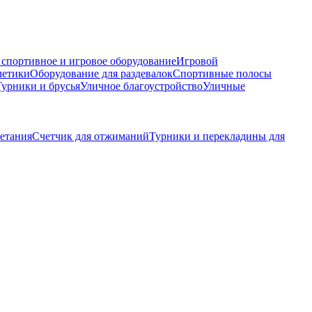
 спортивное и игровое оборудование
Игровой
летики
Оборудование для раздевалок
Спортивные полосы
Турники и брусья
Уличное благоустройство
Уличные
етания
Счетчик для отжиманий
Турники и перекладины для