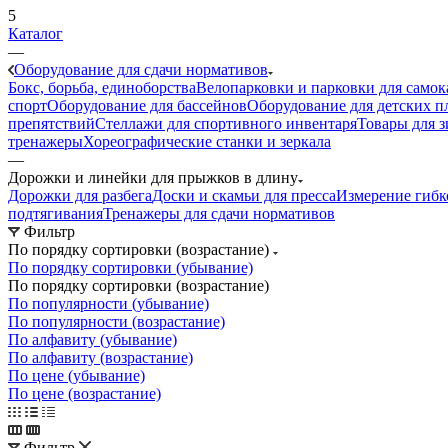
5
Каталог
—
Оборудование для сдачи нормативов
Бокс, борьба, единоборства
Велопарковки и парковки для самок
спорт
Оборудование для бассейнов
Оборудование для детских 
препятствий
Стеллажи для спортивного инвентаря
Товары для з
тренажеры
Хореографические станки и зеркала
—
Дорожки и линейки для прыжков в длину
Дорожки для разбега
Доски и скамьи для пресса
Измерение гибк
подтягивания
Тренажеры для сдачи нормативов
Фильтр
По порядку сортировки (возрастание)
По порядку сортировки (убывание)
По порядку сортировки (возрастание)
По популярности (убывание)
По популярности (возрастание)
По алфавиту (убывание)
По алфавиту (возрастание)
По цене (убывание)
По цене (возрастание)
Фильтр