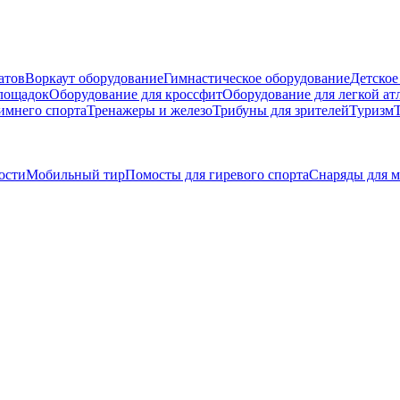
атов
Воркаут оборудование
Гимнастическое оборудование
Детское
площадок
Оборудование для кроссфит
Оборудование для легкой ат
имнего спорта
Тренажеры и железо
Трибуны для зрителей
Туризм
ости
Мобильный тир
Помосты для гиревого спорта
Снаряды для м