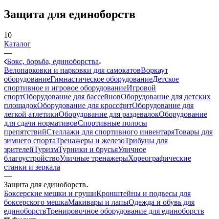
Защита для единоборств
10
Каталог
—
Бокс, борьба, единоборства
Велопарковки и парковки для самокатов
Воркаут
оборудование
Гимнастическое оборудование
Детское
спортивное и игровое оборудование
Игровой
спорт
Оборудование для бассейнов
Оборудование для детских
площадок
Оборудование для кроссфит
Оборудование для
легкой атлетики
Оборудование для раздевалок
Оборудование
для сдачи нормативов
Спортивные полосы
препятствий
Стеллажи для спортивного инвентаря
Товары для
зимнего спорта
Тренажеры и железо
Трибуны для
зрителей
Туризм
Турники и брусья
Уличное
благоустройство
Уличные тренажеры
Хореографические
станки и зеркала
—
Защита для единоборств
Боксерские мешки и груши
Кронштейны и подвесы для
боксерского мешка
Макивары и лапы
Одежда и обувь для
единоборств
Тренировочное оборудование для единоборств